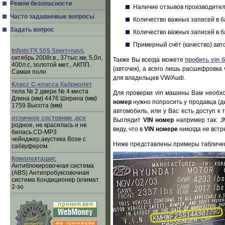
Ремни безопасности
Наличие отзывов производител
Часто задаваемые вопросы
Количество важных записей в 
Задать вопрос
Количество важных записей в 
Примерный счёт (качество) ав
Infiniti FX 50S Sport+navi,
октябрь 2008г.в., 37тыс.км, 5,0л,
Также Вы всегда можете
пробить vin 
400л.с, золотой мет., АКПП.
(авточек), а всего лишь расшифровка
Самая полн
для владельцев VW/Audi.
Класс C-класса Кабриолет
тела № 2 двери № 4 места
Для проверки vin машины Вам необх
Длина (мм) 4476 Ширина (мм)
номер
нужно попросить у продавца (д
1759 Высота (мм)
автомобиль, или у Вас есть доступ к
отличное состояние ,все
Выглядит
VIN номер
например так: J
родное, не красилась и не
виду, что в
VIN номере
никогда не встр
билась.CD-MP3
чейнджер.акустика Bose с
Ниже представлены примеры табличек
сабвуфером.
Комплектация:
Антиблокировочная система
(ABS) Антипробуксовочная
система Кондиционер (климат
2-зо