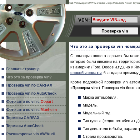
Audi Volkswagen BMW Mercedes Dodge Mitsubishi Nissan Toyota L
Ssangyong Lancia Chery Great Wall Proton Lotus Dadi Smart Xin k
Что это за проверка vin номер
С помощью нашего сервиса Вы может
которые были ввезёны на территорию 
из америки (Ford, Dodge и.т.д), но и 
Главная страница
способы оплаты
, благодаря прямому
Что это за проверка vin?
Кроме подробной проверке vin автом
Проверка vin по CARFAX
«
Проверка vin
»). Проверка vin бесп
Проверка vin по AutoCheck
Марка автомобиля.
Фото авто по vin с
Copart
Модель.
Фото авто по vin с
Manheim
Модельный год.
Термины CARFAX
Тип кузова (седан, хэтчбек и.т.д)
Термины AutoCheck
Тип двигателя (объём, парамет
Расшифровка vin VW/Audi
Страна производства.