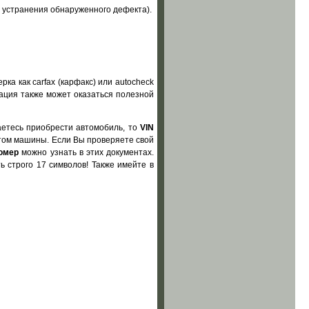
 устранения обнаруженного дефекта).
рка как carfax (карфакс) или autocheck
мация также может оказаться полезной
аетесь приобрести автомобиль, то
VIN
отом машины. Если Вы проверяете свой
номер
можно узнать в этих документах.
 строго 17 символов! Также имейте в