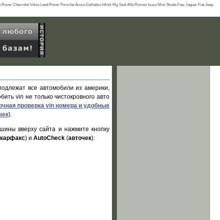
er Chevrolet Volvo Land Rover Porsche Acura Daihatsu Infiniti Mg Seat Alfa Romeo Isuzu Mini Skoda Faw Jaguar Fiat Jeep
одлежат все автомобили из америки,
ить vin не только чистокровного авто
очная проверка vin номера и удобные
чек)
.
ашины вверху сайта и нажмите кнопку
карфакс
) и
AutoCheck
(
авточек
):