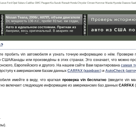
exus Ford Opel Subaru Cadillac GMC Peugeot Kia Suzuki Renault Honda Chrysler Citroen Hummer Mazda Hyundai Daewoo Saab Rov
ai Ikco Tianye Hafei Byd Mercury
Nissan Teana, 2006г, АКПП, объем двигателя
2л, мощность 136 л.с., пробег 81тыс. км седан,
серый граф
Авто в идеальном состоянии. Пригнан из
Америки, весь оригинальный. В авариях не
участвовал. Все доку
а?
е пробить vin автомобиля и узнать точную информацию о нём. Проверке п
США/Канады или произведёны в этих странах. Это означает, что можно проб
Японского, Европейского и другого. На нашем сайте Вам гарантирована
самая т
 доступу к американским базам данных
CARFAX (карфакс)
и
AutoCheck (авто
обиля имейте в виду, что краткая
проверка vin бесплатно
(введите vin м
латно включает следующую информацию из американских баз данных
CARFAX
(
.
ры).