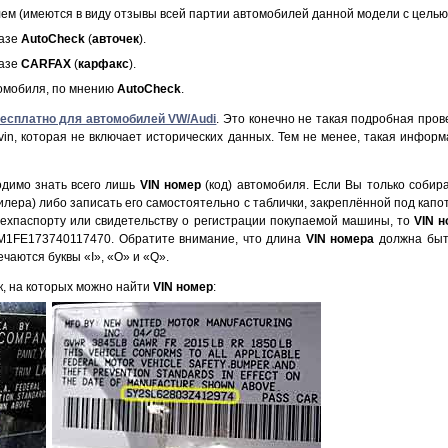
ем (имеются в виду отзывы всей партии автомобилей данной модели с целью
базе
AutoCheck
(
авточек
).
базе
CARFAX
(
карфакс
).
томобиля, по мнению
AutoCheck
.
бесплатно для автомобилей VW/Audi
. Это конечно не такая подробная прове
 vin, которая не включает исторических данных. Тем не менее, такая инфор
одимо знать всего лишь
VIN номер
(код) автомобиля. Если Вы только собир
илера) либо записать его самостоятельно с таблички, закреплённой под кап
 техпаспорту или свидетельству о регистрации покупаемой машины, то
VIN 
M1FE173740117470. Обратите внимание, что длина
VIN номера
должна быть
ечаются буквы «I», «O» и «Q».
, на которых можно найти
VIN номер
: