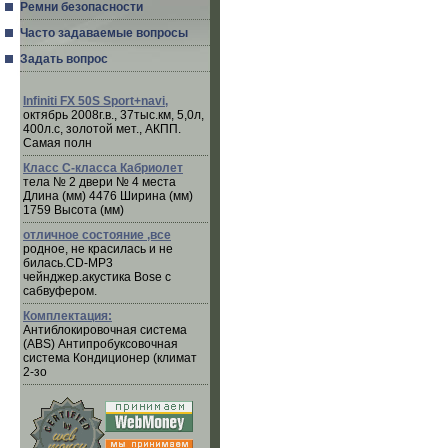
Ремни безопасности
Часто задаваемые вопросы
Задать вопрос
Infiniti FX 50S Sport+navi,
октябрь 2008г.в., 37тыс.км, 5,0л,
400л.с, золотой мет., АКПП.
Самая полн
Класс C-класса Кабриолет
тела № 2 двери № 4 места
Длина (мм) 4476 Ширина (мм)
1759 Высота (мм)
отличное состояние ,все
родное, не красилась и не
билась.CD-MP3
чейнджер.акустика Bose с
сабвуфером.
Комплектация:
Антиблокировочная система
(ABS) Антипробуксовочная
система Кондиционер (климат
2-зо