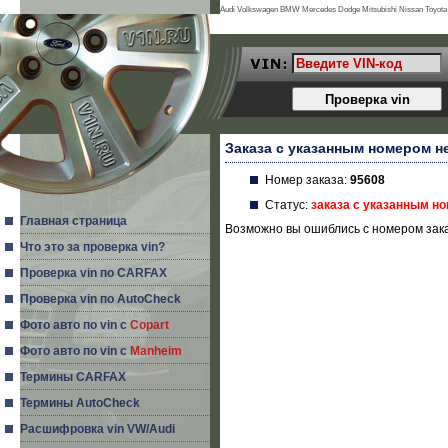
Audi Volkswagen BMW Mercedes Dodge Mitsubishi Nissan Toyota L
Ssangyong Lancia Chery Great Wall Proton Lotus Dadi Smart Xin k
Заказа с указанным номером н
Номер заказа:
95608
Статус:
заказа с указанным н
Главная страница
Возможно вы ошиблись с номером зака
Что это за проверка vin?
Проверка vin по CARFAX
Проверка vin по AutoCheck
Фото авто по vin с
Copart
Фото авто по vin с
Manheim
Термины CARFAX
Термины AutoCheck
Расшифровка vin VW/Audi