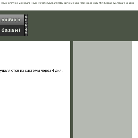
er Chevrolet Volvo Land Rover Porsche Acura Daihatsu Infiniti Mg Seat Alfa Romeo Isuzu Mini Skoda Faw Jaguar Fiat Jeep
удаляются из системы через 4 дня.