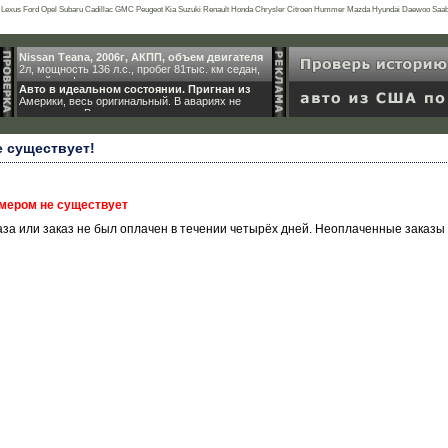
exus Ford Opel Subaru Cadillac GMC Peugeot Kia Suzuki Renault Honda Chrysler Citroen Hummer Mazda Hyundai Daewoo Saab Rov
ai Ikco Tianye Hafei Byd Mercury
Nissan Teana, 2006г, АКПП, объем двигателя
2л, мощность 136 л.с., пробег 81тыс. км седан,
серый граф
Авто в идеальном состоянии. Пригнан из
Америки, весь оригинальный. В авариях не
участвовал. Все доку
е существует!
омером не существует
за или заказ не был оплачен в течении четырёх дней. Неоплаченные заказы 