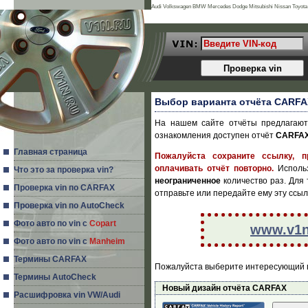
Audi Volkswagen BMW Mercedes Dodge Mitsubishi Nissan Toyota 
Land Rover Porsche Acura Daihatsu Infiniti Mg Seat Alfa Romeo Is
Выбор варианта отчёта CARFA
На нашем сайте отчёты предлагаютс
ознакомления доступен отчёт
CARFA
Главная страница
Пожалуйста сохраните ссылку, 
оплачивать отчёт повторно.
Исполь
Что это за проверка vin?
неограниченное
количество раз. Для 
Проверка vin по CARFAX
отправьте или передайте ему эту ссыл
Проверка vin по AutoCheck
Фото авто по vin с
Copart
www.v1n.
Фото авто по vin с
Manheim
Термины CARFAX
Пожалуйста выберите интересующий в
Термины AutoCheck
Новый дизайн отчёта CARFAX
Расшифровка vin VW/Audi