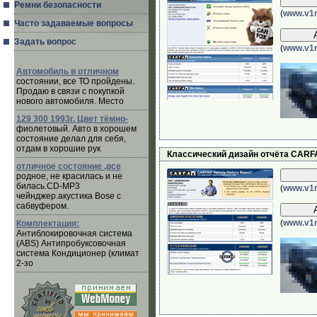
Ремни безопасности
(
www.v1n
Часто задаваемые вопросы
Задать вопрос
(
www.v1n
Автомобиль в отличном
состоянии, все ТО пройдены.
Продаю в связи с покупкой
нового автомобиля. Место
129 300 1993г. Цвет тёмно-
фиолетовый. Авто в хорошем
состояние делал для себя,
отдам в хорошие рук
Классический дизайн отчёта CARF
отличное состояние ,все
родное, не красилась и не
билась.CD-MP3
(
www.v1n
чейнджер.акустика Bose с
сабвуфером.
(
www.v1n
Комплектация:
Антиблокировочная система
(ABS) Антипробуксовочная
система Кондиционер (климат
2-зо