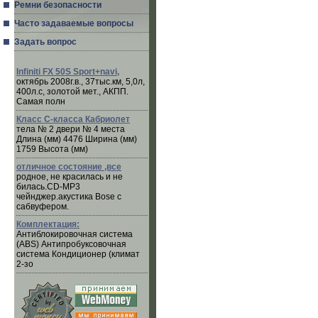
Ремни безопасности
Часто задаваемые вопросы
Задать вопрос
Infiniti FX 50S Sport+navi,
октябрь 2008г.в., 37тыс.км, 5,0л,
400л.с, золотой мет., АКПП.
Самая полн
Класс C-класса Кабриолет
тела № 2 двери № 4 места
Длина (мм) 4476 Ширина (мм)
1759 Высота (мм)
отличное состояние ,все
родное, не красилась и не
билась.CD-MP3
чейнджер.акустика Bose с
сабвуфером.
Комплектация:
Антиблокировочная система
(ABS) Антипробуксовочная
система Кондиционер (климат
2-зо