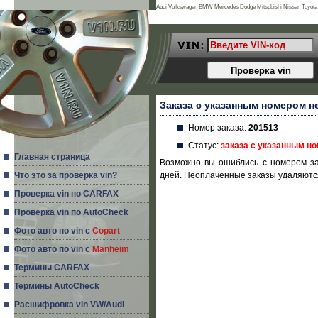
Audi Volkswagen BMW Mercedes Dodge Mitsubishi Nissan Toyota 
Land Rover Porsche Acura Daihatsu Infiniti Mg Seat Alfa Romeo Is
Заказа с указанным номером н
Номер заказа:
201513
Статус:
заказа с указанным н
Главная страница
Возможно вы ошиблись с номером за
Что это за проверка vin?
дней. Неоплаченные заказы удаляются
Проверка vin по CARFAX
Проверка vin по AutoCheck
Фото авто по vin с
Copart
Фото авто по vin с
Manheim
Термины CARFAX
Термины AutoCheck
Расшифровка vin VW/Audi