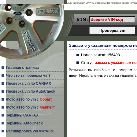
Audi Volkswagen BMW Mercedes Dodge Mitsubishi Nissan Toyota 
Land Rover Porsche Acura Daihatsu Infiniti Mg Seat Alfa Romeo Is
Заказа с указанным номером н
Номер заказа:
156493
Статус:
заказа с указанным н
Главная страница
Возможно вы ошиблись с номером за
Что это за проверка vin?
дней. Неоплаченные заказы удаляются
Проверка vin по CARFAX
Проверка vin по AutoCheck
Фото авто по vin с
Copart
Фото авто по vin с
Manheim
Термины CARFAX
Термины AutoCheck
Расшифровка vin VW/Audi