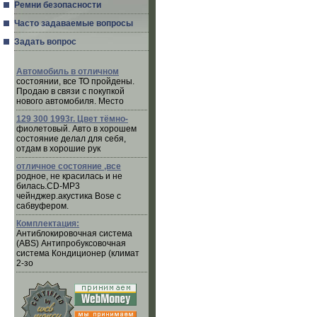
Ремни безопасности
Часто задаваемые вопросы
Задать вопрос
Автомобиль в отличном
состоянии, все ТО пройдены.
Продаю в связи с покупкой
нового автомобиля. Место
129 300 1993г. Цвет тёмно-
фиолетовый. Авто в хорошем
состояние делал для себя,
отдам в хорошие рук
отличное состояние ,все
родное, не красилась и не
билась.CD-MP3
чейнджер.акустика Bose с
сабвуфером.
Комплектация:
Антиблокировочная система
(ABS) Антипробуксовочная
система Кондиционер (климат
2-зо