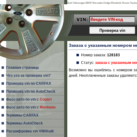
Audi Volkswagen BMW Mercedes Dodge Mitsubishi Nissan Toyota 
Land Rover Porsche Acura Daihatsu Infiniti Mg Seat Alfa Romeo Is
Заказа с указанным номером н
Номер заказа:
128183
Статус:
заказа с указанным н
Главная страница
Возможно вы ошиблись с номером за
Что это за проверка vin?
дней. Неоплаченные заказы удаляются
Проверка vin по CARFAX
Проверка vin по AutoCheck
Фото авто по vin с
Copart
Фото авто по vin с
Manheim
Термины CARFAX
Термины AutoCheck
Расшифровка vin VW/Audi