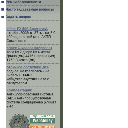
Ремни безопасности
Часто задаваемые вопросы
Задать вопрос
Infiniti FX 50S Sport+navi,
октябрь 2008г.в., 37тыс.км, 5,0л,
400л.с, золотой мет., АКПП.
Самая полн
Класс C-класса Кабриолет
тела № 2 двери № 4 места
Длина (мм) 4476 Ширина (мм)
1759 Высота (мм)
отличное состояние ,все
родное, не красилась и не
билась.CD-MP3
чейнджер.акустика Bose с
сабвуфером.
Комплектация:
Антиблокировочная система
(ABS) Антипробуксовочная
система Кондиционер (климат
2-зо