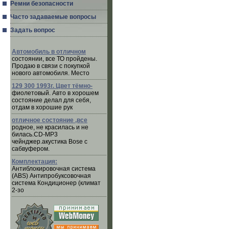
Ремни безопасности
Часто задаваемые вопросы
Задать вопрос
Автомобиль в отличном
состоянии, все ТО пройдены.
Продаю в связи с покупкой
нового автомобиля. Место
129 300 1993г. Цвет тёмно-
фиолетовый. Авто в хорошем
состояние делал для себя,
отдам в хорошие рук
отличное состояние ,все
родное, не красилась и не
билась.CD-MP3
чейнджер.акустика Bose с
сабвуфером.
Комплектация:
Антиблокировочная система
(ABS) Антипробуксовочная
система Кондиционер (климат
2-зо