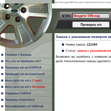
Audi Volkswagen BMW Mercedes Dodge Mitsubishi Nissan Toyota 
Land Rover Porsche Acura Daihatsu Infiniti Mg Seat Alfa Romeo Is
Заказа с указанным номером н
Номер заказа:
122369
Статус:
заказа с указанным н
Главная страница
Возможно вы ошиблись с номером за
Что это за проверка vin?
дней. Неоплаченные заказы удаляются
Проверка vin по CARFAX
Проверка vin по AutoCheck
Фото авто по vin с
Copart
Фото авто по vin с
Manheim
Термины CARFAX
Термины AutoCheck
Расшифровка vin VW/Audi