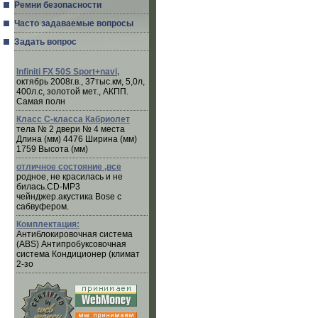
Ремни безопасности
Часто задаваемые вопросы
Задать вопрос
Infiniti FX 50S Sport+navi,
октябрь 2008г.в., 37тыс.км, 5,0л,
400л.с, золотой мет., АКПП.
Самая полн
Класс C-класса Кабриолет
тела № 2 двери № 4 места
Длина (мм) 4476 Ширина (мм)
1759 Высота (мм)
отличное состояние ,все
родное, не красилась и не
билась.CD-MP3
чейнджер.акустика Bose с
сабвуфером.
Комплектация:
Антиблокировочная система
(ABS) Антипробуксовочная
система Кондиционер (климат
2-зо