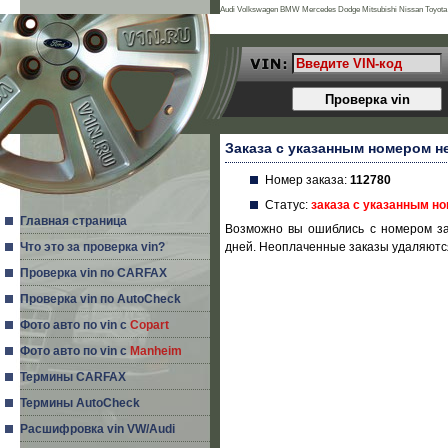
Audi Volkswagen BMW Mercedes Dodge Mitsubishi Nissan Toyota 
Land Rover Porsche Acura Daihatsu Infiniti Mg Seat Alfa Romeo Is
Заказа с указанным номером н
Номер заказа:
112780
Статус:
заказа с указанным н
Главная страница
Возможно вы ошиблись с номером за
Что это за проверка vin?
дней. Неоплаченные заказы удаляются
Проверка vin по CARFAX
Проверка vin по AutoCheck
Фото авто по vin с
Copart
Фото авто по vin с
Manheim
Термины CARFAX
Термины AutoCheck
Расшифровка vin VW/Audi