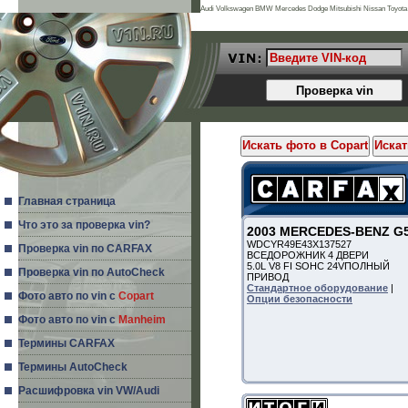
Audi Volkswagen BMW Mercedes Dodge Mitsubishi Nissan Toyota 
Land Rover Porsche Acura Daihatsu Infiniti Mg Seat Alfa Romeo Is
Главная страница
Что это за проверка vin?
2003 MERCEDES-BENZ G
WDCYR49E43X137527
Проверка vin по CARFAX
ВСЕДОРОЖНИК 4 ДВЕРИ
5.0L V8 FI SOHC 24V
ПОЛНЫЙ
Проверка vin по AutoCheck
ПРИВОД
Стандартное оборудование
|
Фото авто по vin с
Copart
Опции безопасности
Фото авто по vin с
Manheim
Термины CARFAX
Термины AutoCheck
Расшифровка vin VW/Audi