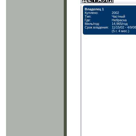
Владелец 1
Куплено:
2002
Тип:
Частный
Где:
Небраска
Миль/год:
14,965/год
Срок владения:
11/15/02 - 4/9/0
(5 г. 4 мес.)