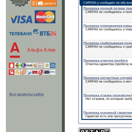
CARFAX-у сообщают не обо все
Проверка полной потери тра
CARFAX не сообщалось о полн
Проверка повреждения рамы
CARFAX не сообщалось о повр
Проверка срабатывания под
CARFAX не сообщалось о сраб
Проверка отмотки пробега
Отмотка одометра (пробега) н
Проверка несчастных случае
CARFAX не сообщалось о несч
Все разделы сайта
Проверка отзыва производи
Нет отзывов, по которым треб
Проверка основной гарантии
Гарантия есть или просрочена