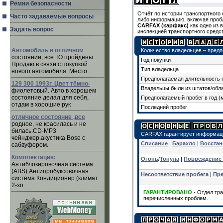
Ремни безопасности
Отчёт по истории транспортного
Часто задаваемые вопросы
либо информацию, включая проб
CARFAX (карфакс)
как одно из 
Задать вопрос
инспекцией транспортного средст
Автомобиль в отличном
Количество владельцев – пред
состоянии, все ТО пройдены.
Год покупки
Продаю в связи с покупкой
Тип владельца
нового автомобиля. Место
Предполагаемая длительность 
129 300 1993г. Цвет тёмно-
Владельцы были из штатов/обл
фиолетовый. Авто в хорошем
состояние делал для себя,
Предполагаемый пробег в год (
отдам в хорошие рук
Последний пробег
отличное состояние ,все
родное, не красилась и не
билась.CD-MP3
CARFAX гарантирует информаци
чейнджер.акустика Bose с
Списание
|
Барахло
|
Восстан
сабвуфером.
Комплектация:
Огонь
/
Тонула
|
Повреждение
Антиблокировочная система
(ABS) Антипробуксовочная
Несоответствие пробега
|
Пре
система Кондиционер (климат
2-зо
ГАРАНТИРОВАНО
- Отдел тра
перечисленных проблем.