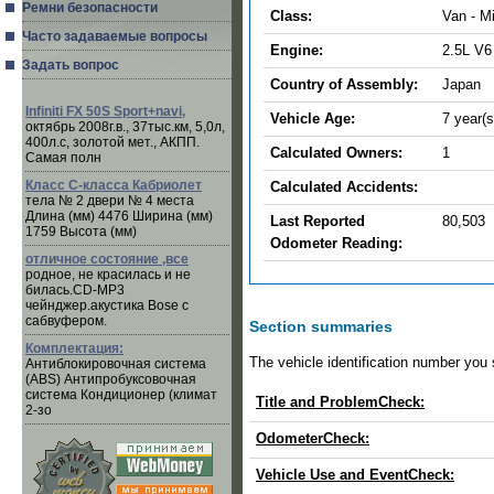
Ремни безопасности
Class:
Van - Mi
Часто задаваемые вопросы
Engine:
2.5L V6
Задать вопрос
Country of Assembly:
Japan
Infiniti FX 50S Sport+navi,
Vehicle Age:
7 year(s
октябрь 2008г.в., 37тыс.км, 5,0л,
400л.с, золотой мет., АКПП.
Calculated Owners:
1
Самая полн
Класс C-класса Кабриолет
Calculated Accidents:
тела № 2 двери № 4 места
Длина (мм) 4476 Ширина (мм)
Last Reported
80,503
1759 Высота (мм)
Odometer Reading:
отличное состояние ,все
родное, не красилась и не
билась.CD-MP3
чейнджер.акустика Bose с
сабвуфером.
Section summaries
Комплектация:
The vehicle identification number yo
Антиблокировочная система
(ABS) Антипробуксовочная
система Кондиционер (климат
Title and ProblemCheck:
2-зо
OdometerCheck:
Vehicle Use and EventCheck: