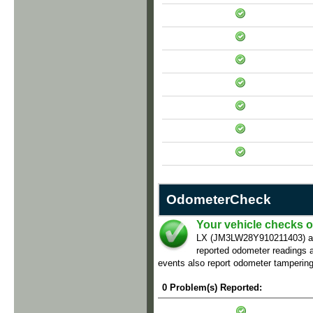
OdometerCheck
Your vehicle checks o
LX (JM3LW28Y910211403) and 
reported odometer readings ar
events also report odometer tampering
0 Problem(s) Reported: