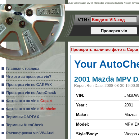
Audi Volkswagen BMW Mercedes Dodge Mitsubishi Nissan Toyota 
Land Rover Porsche Acura Daihatsu Infiniti Mg Seat Alfa Romeo Is
Your AutoChe
Главная страница
Что это за проверка vin?
2001 Mazda MPV DX
Проверка vin по CARFAX
Report Run Date: 2008-08-30 19:00:0
Проверка vin по AutoCheck
VIN:
JM3LW2
Фото авто по vin с
Copart
Year :
2001
Фото авто по vin с
Manheim
Make :
Mazda
Термины CARFAX
Model:
MPV DX
Термины AutoCheck
Расшифровка vin VW/Audi
Style/Body:
Wagon 